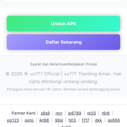
Unduh APK
Daftar Sekarang
Syarat dan Ketentuan
Kebijakan Privasi
© 2026 🎯 vo777 Official | vo777 Trending Aman. Hak
cipta dilindungi undang-undang.
Pengguna harus berusia 18+ tahun. Bermain secara bertanggung jawab.
Partner Kami：
s9s9
|
rprr
|
jp6789
|
rk55
|
r6r6
|
pp123
|
qqrp
|
jkt88
|
99sl
|
h03
|
f7f7
|
dkk
|
sp666