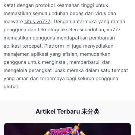
ketat dengan protokol keamanan tinggi untuk
memastikan semua unduhan bebas dari virus dan
malware
situs vo777
.. Dengan antarmuka yang ramah
pengguna dan teknologi akselerasi unduhan, vo777
memastikan pengguna mendapatkan pembaruan
aplikasi tercepat. Platform ini juga menyediakan
manajemen aplikasi yang efisien, memudahkan
pengguna untuk menginstal, memperbarui, dan
mengelola perangkat lunak mereka dalam satu tempat
yang aman dan terpercaya bagi seluruh pengguna
global.
Artikel Terbaru 未分类