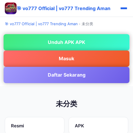
🎯 vo777 Official | vo777 Trending Aman
🎯 vo777 Official | vo777 Trending Aman
›
未分类
Unduh APK APK
Masuk
Daftar Sekarang
未分类
Resmi
APK