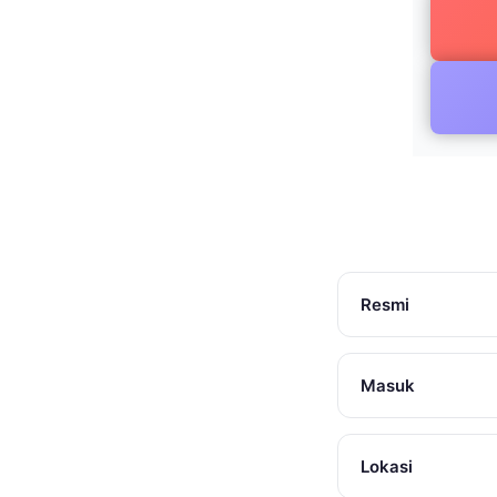
Resmi
Masuk
Lokasi