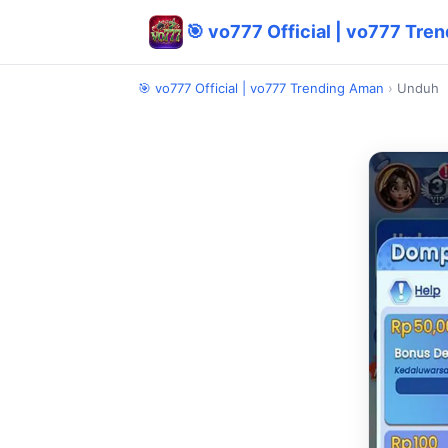
🎯 vo777 Official | vo777 Tre
🎯 vo777 Official | vo777 Trending Aman
›
Unduh