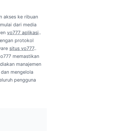
 akses ke ribuan
mulai dari media
tren
vo777 aplikasi
..
dengan protokol
ware
situs vo777
..
 vo777 memastikan
yediakan manajemen
, dan mengelola
eluruh pengguna