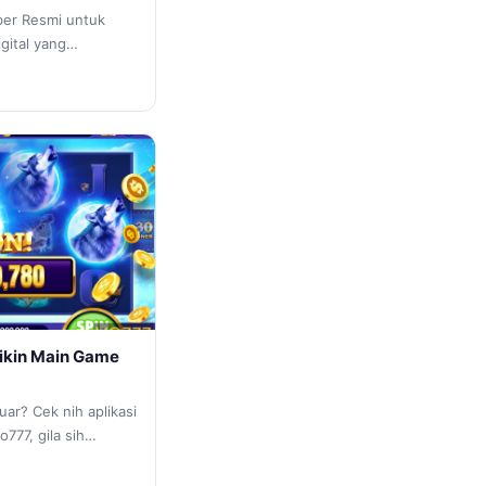
er Resmi untuk
gital yang
butuhan akan
Bikin Main Game
ar? Cek nih aplikasi
777, gila sih