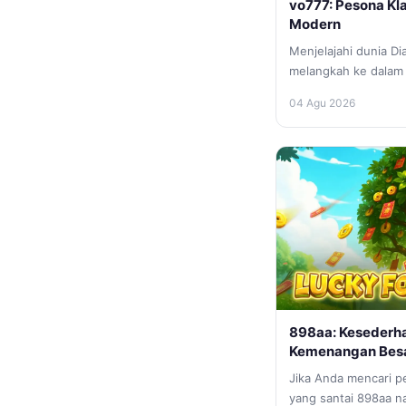
vo777: Pesona Kl
Modern
Menjelajahi dunia Di
melangkah ke dalam m
diberi sentuhan mode
04 Agu 2026
898aa: Kesederh
Kemenangan Bes
Jika Anda mencari p
yang santai 898aa 