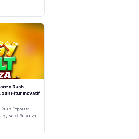
n putaran bonus yang
nanza Rush
dan Fitur Inovatif
a Rush Express:
iggy Vault Bonanza
Games membawa...