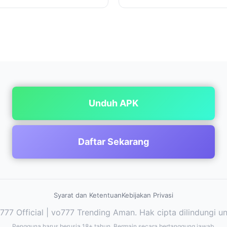
Unduh APK
Daftar Sekarang
Syarat dan Ketentuan
Kebijakan Privasi
77 Official | vo777 Trending Aman. Hak cipta dilindungi 
Pengguna harus berusia 18+ tahun. Bermain secara bertanggung jawab.