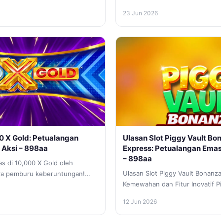
 yang menarik, Lucky Fortune
misteri. Alih-alih mengandalka
23 Jun 2026
rumit, permainan...
0 X Gold: Petualangan
Ulasan Slot Piggy Vault Bo
 Aksi – 898aa
Express: Petualangan Emas 
– 898aa
as di 10,000 X Gold oleh
Ulasan Slot Piggy Vault Bonanz
ara pemburu keberuntungan!
Kemewahan dan Fitur Inovatif P
tuk petualangan penuh kilau...
Rush Express dari AreaVegas 
12 Jun 2026