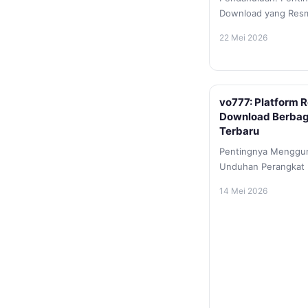
Download yang Resmi
berkembang pesat saa
22 Mei 2026
mobile dan...
vo777: Platform 
Download Berbaga
Terbaru
Pentingnya Menggu
Unduhan Perangkat L
berkembang pesat sa
14 Mei 2026
perangkat lunak...