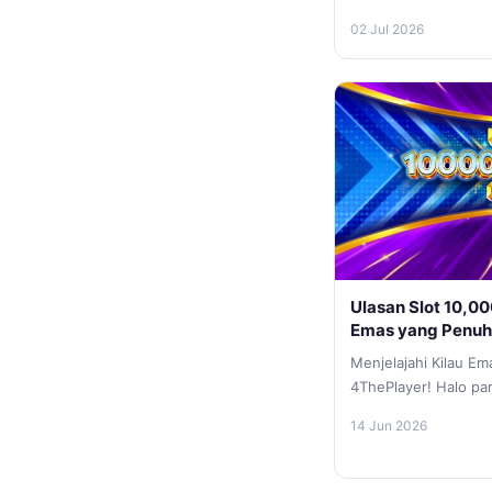
potensi kemenangan
02 Jul 2026
898aa...
Ulasan Slot 10,00
Emas yang Penuh
Menjelajahi Kilau Em
4ThePlayer! Halo p
Siapkan diri Anda un
14 Jun 2026