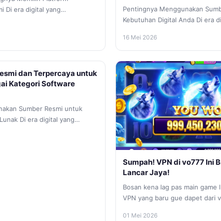
Pentingnya Menggunakan Sumb
 Di era digital yang
Kebutuhan Digital Anda Di era di
t ini, kebutuhan akan aplikasi
berkembang pesat saat ini, ke
16 Mei 2026
perangkat lunak...
Resmi dan Terpercaya untuk
i Kategori Software
nakan Sumber Resmi untuk
unak Di era digital yang
at ini, kebutuhan akan
Sumpah! VPN di vo777 Ini 
Lancar Jaya!
Bosan kena lag pas main game lu
VPN yang baru gue dapet dari vo
koneksinya...
01 Mei 2026